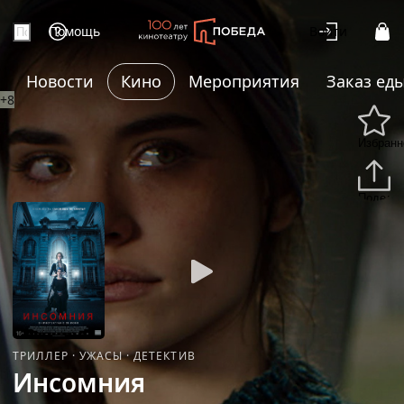
Помощь
Войти
Новости
Кино
Мероприятия
Заказ ед
+8
Избранн
Подели
ТРИЛЛЕР
·
УЖАСЫ
·
ДЕТЕКТИВ
Инсомния