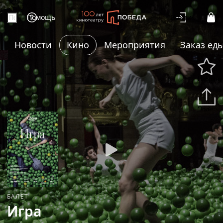
Помощь
Войти
Новости
Кино
Мероприятия
Заказ ед
+8
Избранн
Подели
БАЛЕТ
Игра