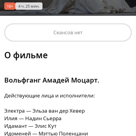
16+
4 ч. 25 мин.
Сеансов нет
О фильме
Вольфганг Амадей Моцарт.
Действующие лица и исполнители:
Электра — Эльза ван дер Хевер
Илия — Надин Сьерра
Идамант — Элис Кут
Идоменей — Мэттью Поленцани