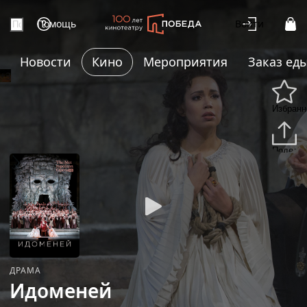
Помощь
Войти
Новости
Кино
Мероприятия
Заказ ед
+3
Избранн
Подели
ДРАМА
Идоменей