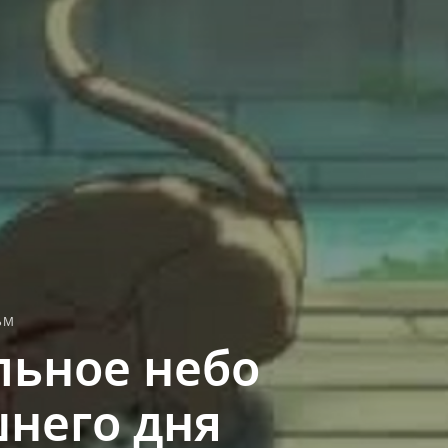
ЬМ
льное небо
него дня