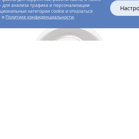
 для анализа трафика и персонализации
Настр
циональные категории cookie и отказаться
— в
Политике конфиденциальности
.
Все главные лица
Актёры и создатели