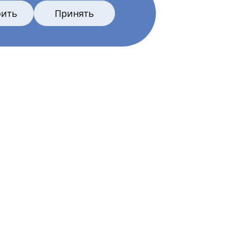
оить
Принять