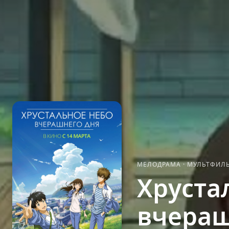
МЕЛОДРАМА
·
МУЛЬТФИЛ
Хруста
вчераш