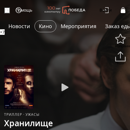
Помощь
Войти
Новости
Кино
Мероприятия
Заказ ед
+7
Избранн
Подели
ТРИЛЛЕР
·
УЖАСЫ
Хранилище