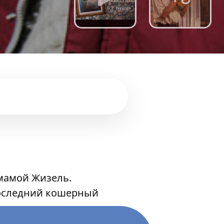
мамой Жизель.
 последний кошерный
становятся