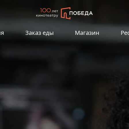
ия
Заказ еды
Магазин
Ре