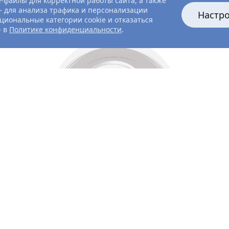
-файлы для корректной работы сайта, а также
 для анализа трафика и персонализации
Настр
циональные категории cookie и отказаться
— в
Политике конфиденциальности
.
Все главные лица
Актёры и создатели