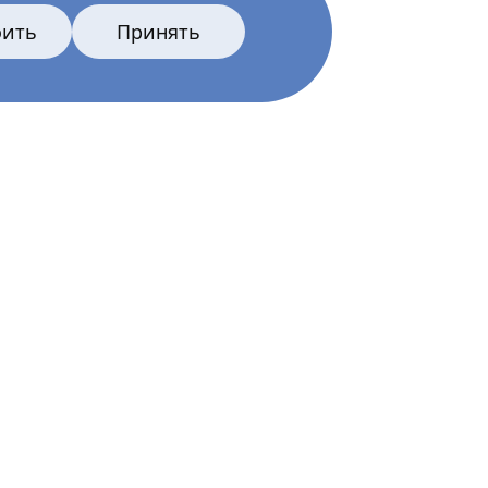
оить
Принять