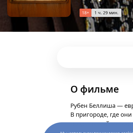
18+
1 ч. 29 мин.
О фильме
Рубен Беллиша — ев
В пригороде, где он
продуктовый магази
последними евреями,