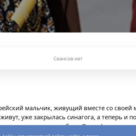
Сеансов нет
рейский мальчик, живущий вместе со своей 
и живут, уже закрылась синагога, а теперь и
н прекращает свою работу. Они официально 
 оставшимися в этом районе.