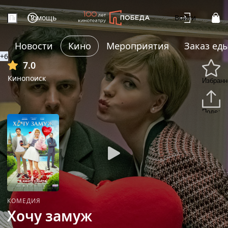
Помощь
Войти
Новости
Кино
Мероприятия
Заказ ед
+6
7.0
Кинопоиск
Избранн
Подели
КОМЕДИЯ
Хочу замуж