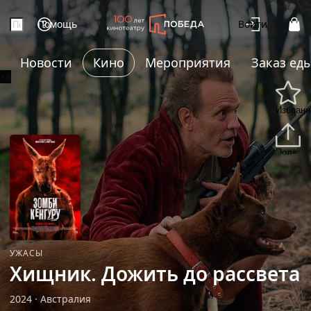
Помощь
Войти
Новости
Кино
Мероприятия
Заказ ед
+8
Избранн
Подели
УЖАСЫ
Хищник. Дожить до рассвета
2024
·
Австралия