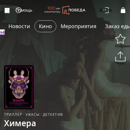
Помощь
Войти
Новости
Кино
Мероприятия
Заказ ед
+4
Избранн
Подели
ТРИЛЛЕР
·
УЖАСЫ
·
ДЕТЕКТИВ
Химера