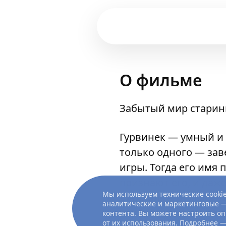
О фильме
Забытый мир старинн
Гурвинек — умный и
только одного — за
игры. Тогда его имя
признают его, и даж
Мы используем технические cookie
виртуальной игре ст
аналитические и маркетинговые —
верного пса и их не
контента. Вы можете настроить оп
от их использования. Подробнее 