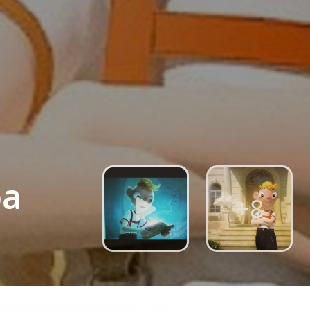
ра
+8