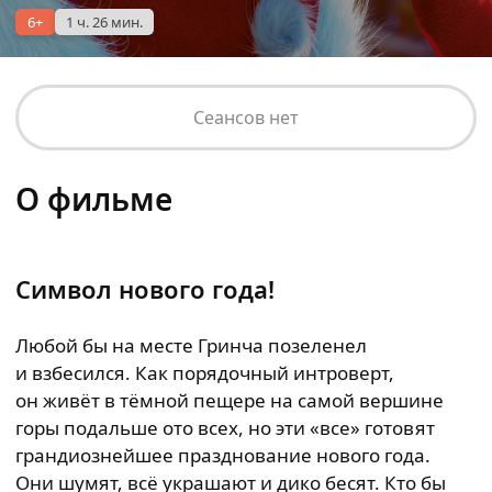
6+
1 ч. 26 мин.
Сеансов нет
О фильме
Символ нового года!
Любой бы на месте Гринча позеленел
и взбесился. Как порядочный интроверт,
он живёт в тёмной пещере на самой вершине
горы подальше ото всех, но эти «все» готовят
грандиознейшее празднование нового года.
Они шумят, всё украшают и дико бесят. Кто бы