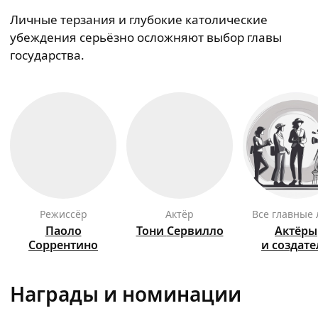
Личные терзания и глубокие католические
убеждения серьёзно осложняют выбор главы
государства.
режиссёр
актёр
Все главные
Паоло
Тони
Сервилло
Актёры
Соррентино
и создат
Награды и номинации