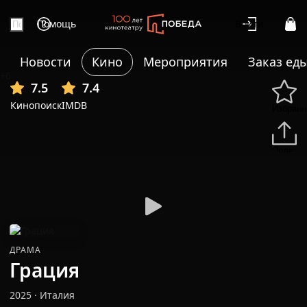
Помощь
Войти
Новости
Кино
Мероприятия
Заказ ед
+6
7.5
7.4
Кинопоиск
IMDB
Избранн
Подели
ДРАМА
Грация
2025
·
Италия