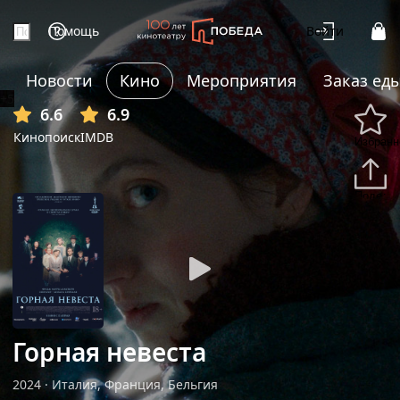
Помощь
Войти
Новости
Кино
Мероприятия
Заказ ед
+5
6.6
6.9
Кинопоиск
IMDB
Избранн
Подели
Горная невеста
2024
·
Италия, Франция, Бельгия