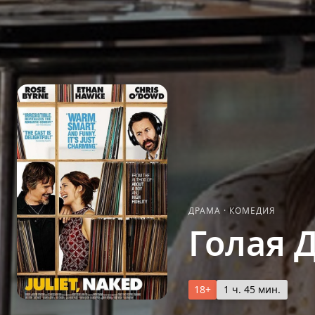
ДРАМА
·
КОМЕДИЯ
Голая 
18+
1 ч. 45 мин.