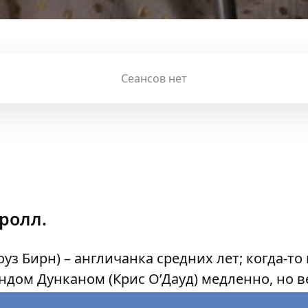
Сеансов нет
ролл.
уз Бирн) – англичанка средних лет; когда-т
дом Дунканом (Крис О’Дауд) медленно, но 
ых изменений в них не предвидится – о том,