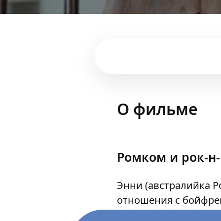
О фильме
Ромком и рок-н-
Энни (австралийка Ро
отношения с бойфрен
в обузу; и радикальн