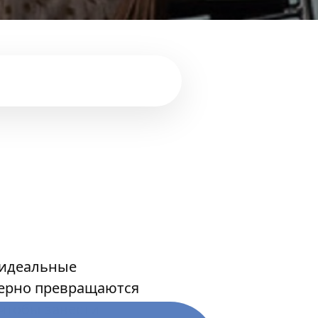
о идеальные
верно превращаются
 чтобы завести