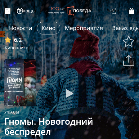
Помощь
Войти
Новости
Кино
Мероприятия
Заказ ед
+8
6.2
Кинопоиск
Избранн
Подели
УЖАСЫ
Гномы. Новогодний
беспредел