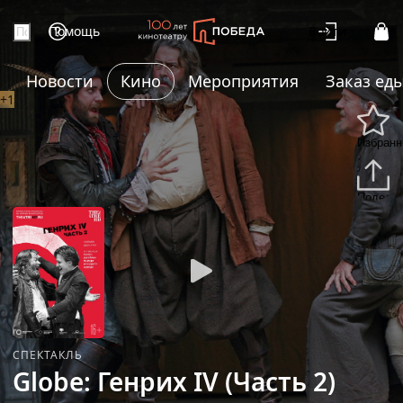
Помощь
Войти
Новости
Кино
Мероприятия
Заказ ед
+1
Избранн
Подели
СПЕКТАКЛЬ
Globe: Генрих IV (Часть 2)