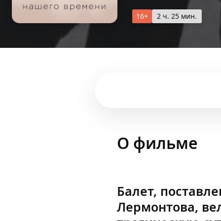
16+
2 ч. 25 мин.
О фильме
Балет, поставле
Лермонтова, ве