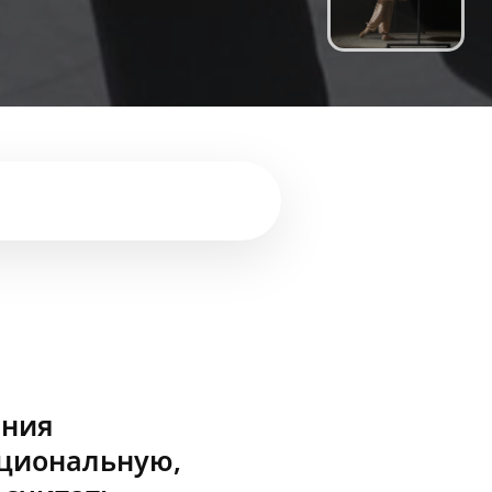
ения
оциональную,