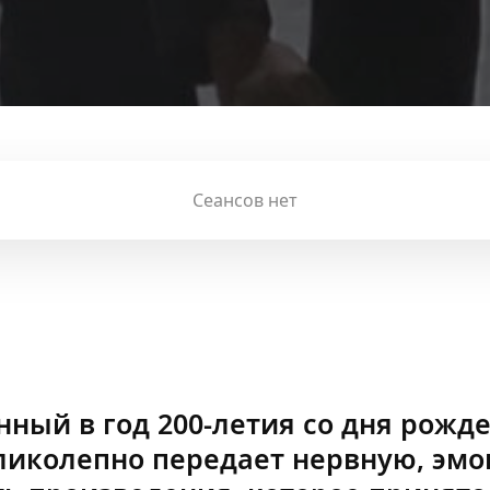
Сеансов нет
нный в год 200-летия со дня рожд
ликолепно передает нервную, эм