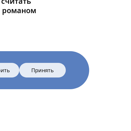
 считать
м романом
оить
Принять