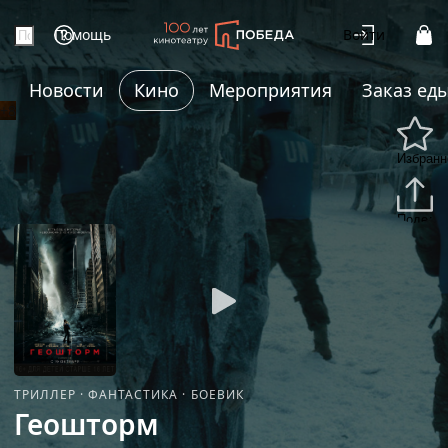
Помощь
Войти
Новости
Кино
Мероприятия
Заказ ед
+8
Избранн
Подели
ТРИЛЛЕР
·
ФАНТАСТИКА
·
БОЕВИК
Геошторм