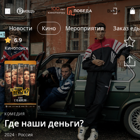
Помощь
Войти
Новости
Кино
Мероприятия
Заказ ед
+3
6.9
Кинопоиск
Избранн
Подели
КОМЕДИЯ
Где наши деньги?
2024
·
Россия