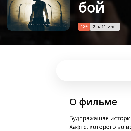
бой
18+
2 ч. 11 мин.
О фильме
Будоражащая история
Хафте, которого во