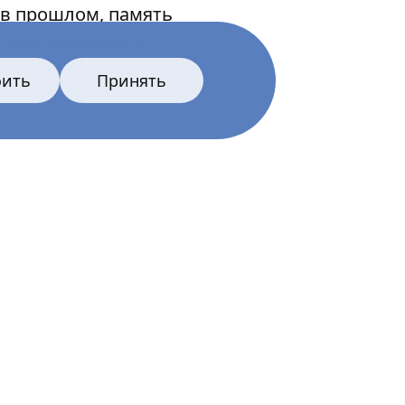
 в прошлом, память
отив культового
вою давно
оить
Принять