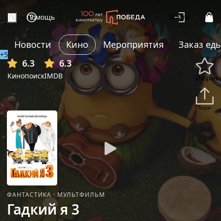
Помощь
Войти
Новости
Кино
Мероприятия
Заказ ед
+5
6.3
6.3
Кинопоиск
IMDB
Избранн
Подели
ФАНТАСТИКА
·
МУЛЬТФИЛЬМ
Гадкий я 3