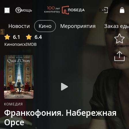
Помощь
Войти
Новости
Кино
Мероприятия
Заказ ед
+3
6.1
6.4
Кинопоиск
IMDB
Избранн
Подели
КОМЕДИЯ
Франкофония. Набережная
Орсе