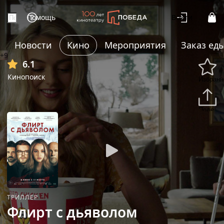
Помощь
Войти
Новости
Кино
Мероприятия
Заказ ед
+9
6.1
Кинопоиск
Избранн
Подели
ТРИЛЛЕР
Флирт с дьяволом