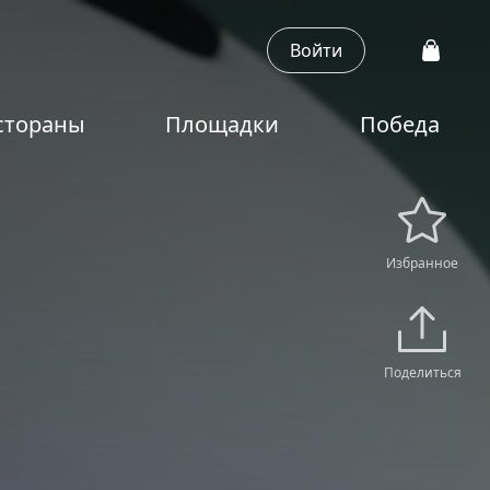
Войти
стораны
Площадки
Победа
Избранное
Поделиться