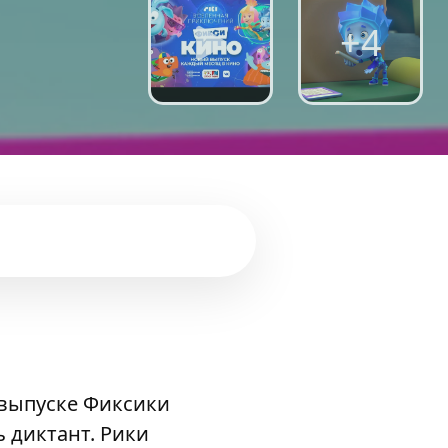
+4
выпуске Фиксики
ь диктант. Рики