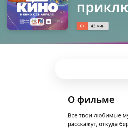
прикл
0+
43 мин.
О фильме
Все твои любимые м
расскажут, откуда бе