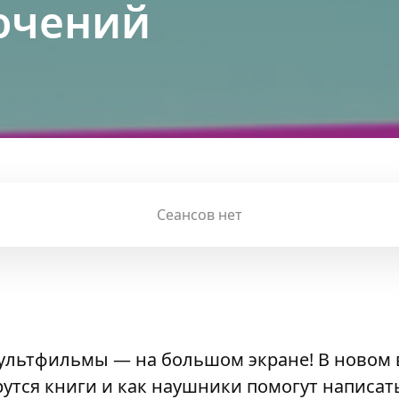
ючений
Сеансов нет
ультфильмы — на большом экране! В новом 
рутся книги и как наушники помогут написат