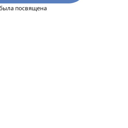
 была посвящена
примерного питомца,
 история стала одной
ризрак» продолжает
льше приключений и
сходит в США, родине