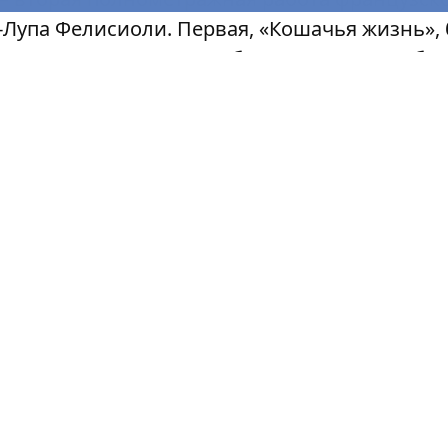
-Лупа Фелисиоли. Первая, «Кошачья жизнь»,
-авантюриста, днем изображающего из себя 
на ограбления. Залихватская криминальная
 среди мультфильмов 2010 года. «Мальчик-п
олько теперь — еще больше героев, еще бо
о шарма, несмотря на то, что действие прои
isney и DreamWorks.