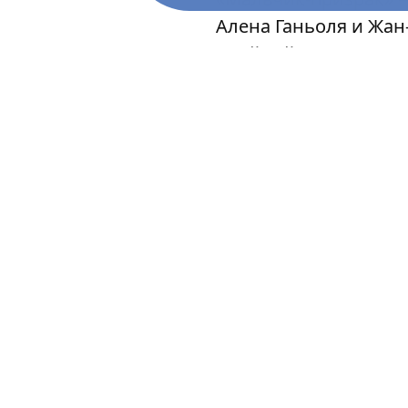
Алена Ганьоля и Жан
двойной жизни кота
а ночью выходящего 
из самых необычных
выбранную линию. Т
особого французског
глобальных студий D