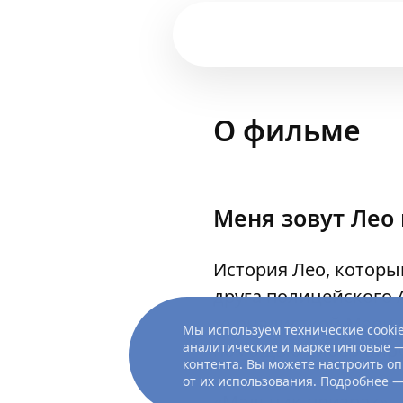
О фильме
Меня зовут Лео 
История Лео, которы
друга полицейского 
журналисткой Мари о
Мы используем технические cookie
аналитические и маркетинговые —
помощью кибер-вируса
контента. Вы можете настроить оп
от их использования. Подробнее 
«Мальчик-призрак» 