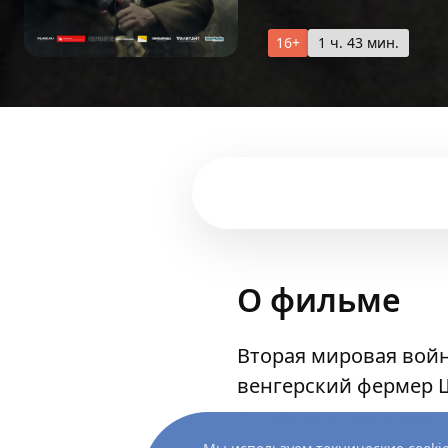
16+
1 ч. 43 мин.
О фильме
Вторая мировая войн
венгерский фермер 
по поиску партизан,
деревни. Сможет ли