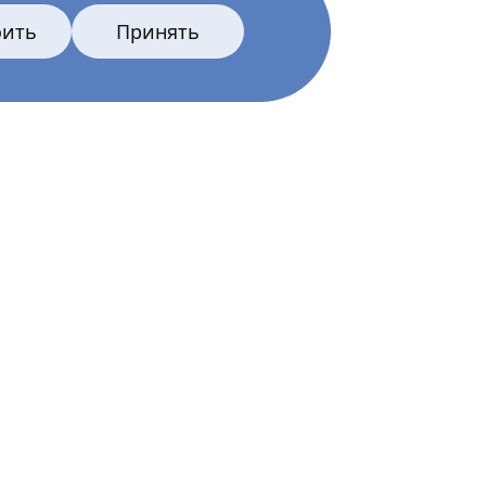
оить
Принять