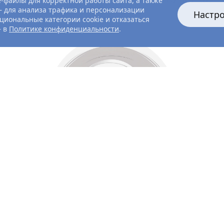
-файлы для корректной работы сайта, а также
 для анализа трафика и персонализации
Настр
циональные категории cookie и отказаться
— в
Политике конфиденциальности
.
Все главные лица
Актёры и создатели