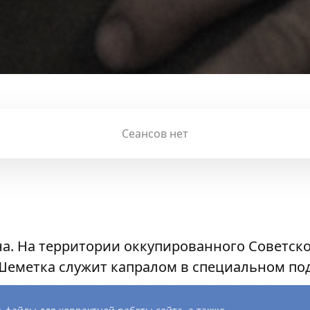
Сеансов нет
а. На территории оккупированного Советск
Шеметка служит капралом в специальном по
 но его сердце полно сострадания к жителям
 он в решающий момент выполнить приказ?