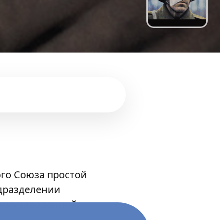
ого Союза простой
дразделении
 оккупированной