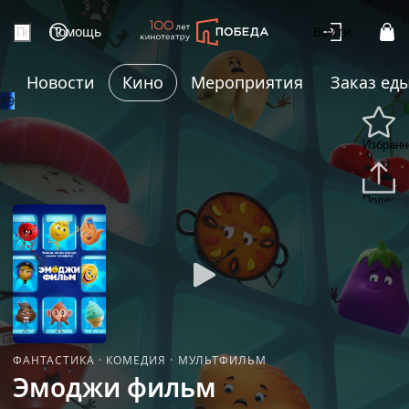
Помощь
Войти
Новости
Кино
Мероприятия
Заказ ед
+9
Избранн
Подели
ФАНТАСТИКА
·
КОМЕДИЯ
·
МУЛЬТФИЛЬМ
Эмоджи фильм