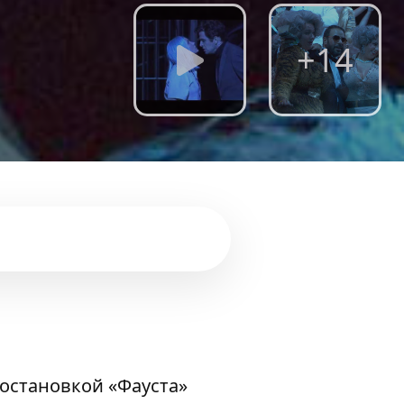
+14
постановкой «Фауста»