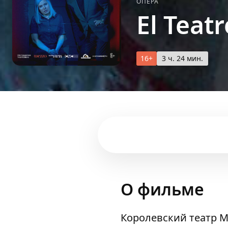
ОПЕРА
El Teat
16+
3 ч. 24 мин.
О фильме
Королевский театр М