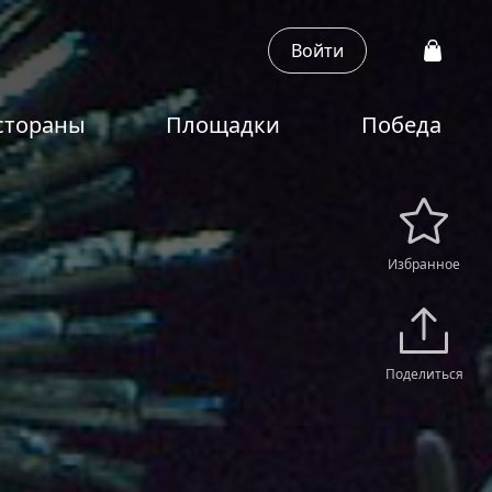
Войти
стораны
Площадки
Победа
Избранное
Поделиться