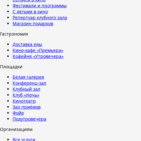
Фестивали и программы
С детьми в кино
Репертуар клубного зала
Магазин подарков
Гастрономия
Доставка еды
Кино-кафе «Премьера»
Кофейня «Утровечера»
Площадки
Белая галерея
Конференц-зал
Клубный зал
Клуб «Ночь»
Кинотеатр
Зал приёмов
Фойе
Подутровечера
Организациям
Все услуги