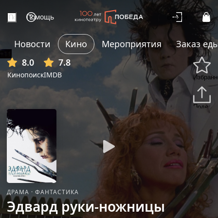
Помощь
Войти
Новости
Кино
Мероприятия
Заказ ед
+11
8.0
7.8
Кинопоиск
IMDB
Избранн
Подели
ДРАМА
·
ФАНТАСТИКА
Эдвард руки-ножницы