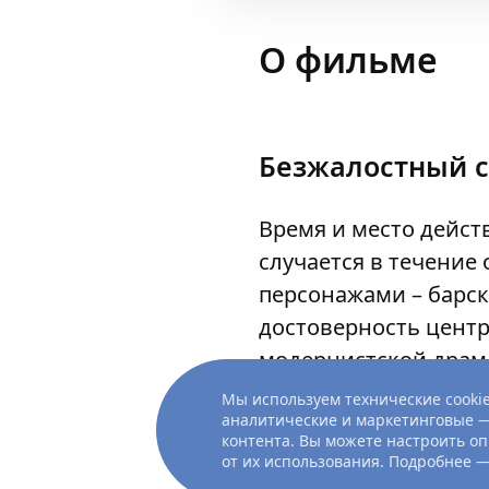
О фильме
Безжалостный с
Время и место дейст
случается в течение
персонажами – барск
достоверность центр
модернистской драм
любой драматическо
Мы используем технические cookie
аналитические и маркетинговые —
контента. Вы можете настроить оп
Наконец, в запутанн
от их использования. Подробнее 
в этом спектакле – п