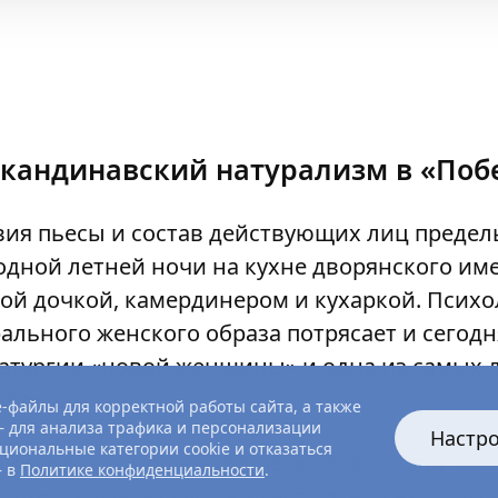
кандинавский натурализм в «Поб
вия пьесы и состав действующих лиц предел
 одной летней ночи на кухне дворянского им
ой дочкой, камердинером и кухаркой. Психо
ального женского образа потрясает и сегодня
атургии «новой женщины» и одна из самых 
й актрисы.
-файлы для корректной работы сайта, а также
 для анализа трафика и персонализации
Настр
циональные категории cookie и отказаться
ом клубке отношений фрёкен Юлии (она же –
— в
Политике конфиденциальности
.
росто Джули) и слуги Яна есть все – секс, дв