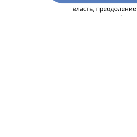
власть, преодоление
драма пустоты бытия
Соответственно, клу
экономического, пси
современной британс
Кэрри Крэкнелл выбр
Лондон. Стриндберг
из высшего общества
служанкой-бразилья
Изрядно подновив и с
создательницы спек
стриндберговского ш
последние два десят
Лив Ульман), оперу 