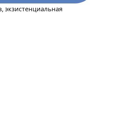
з, экзистенциальная
нице.
: социально-
ундеркинд
 весьма знаменитая
сы в современный
пущенной барышней
харка Кристина –
всего 85 минут),
ость
тральной: за
и (Майка Фиггиса и
кальные