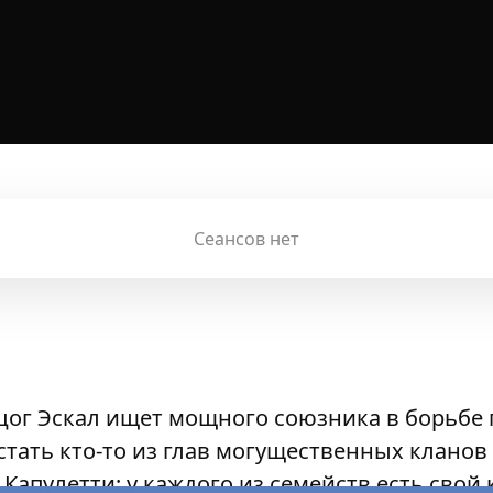
Сеансов нет
ерцог Эскал ищет мощного союзника в борьбе
стать кто-то из глав могущественных кланов
Капулетти; у каждого из семейств есть свой