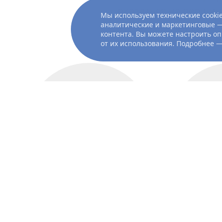
оказаться на вершин
Мы используем технические cookie
любовь между Джуль
аналитические и маркетинговые —
контента. Вы можете настроить оп
от их использования. Подробнее 
художник
к
Данте
Ферретти
Ив