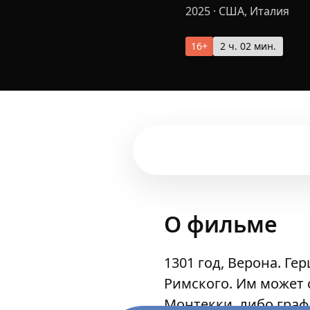
2025
·
США, Италия
16+
2 ч. 02 мин.
О фильме
1301 год, Верона. Г
Римского. Им может 
Монтекки, либо граф 