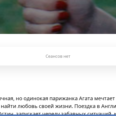
Сеансов нет
чная, но одинокая парижанка Агата мечтает
 найти любовь своей жизни. Поездка в Англ
тин, запускает череду забавных ситуаций, 