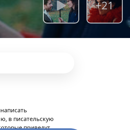
+21
 написать
ию, в писательскую
которые приведут