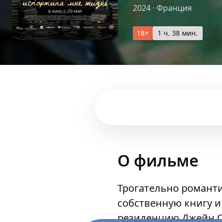
2024
·
Франция
18+
1 ч. 38 мин.
О фильме
Трогательно романти
собственную книгу и
резиденцию Джейн Ос