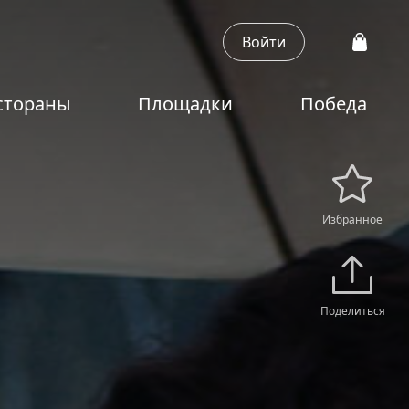
Войти
стораны
Площадки
Победа
Избранное
Поделиться