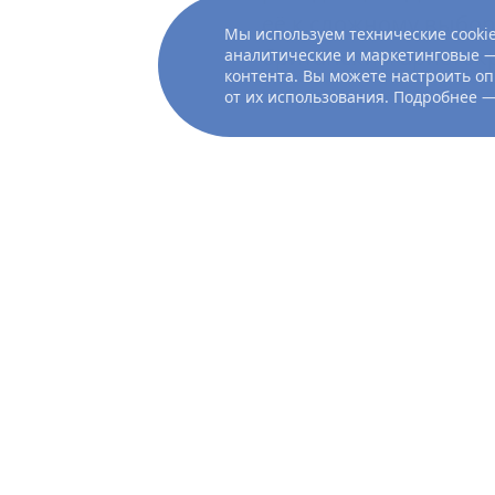
её к сложному выбор
Мы используем технические cookie
британским аристокр
аналитические и маркетинговые —
контента. Вы можете настроить оп
от их использования. Подробнее 