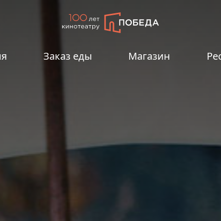
ия
Заказ еды
Магазин
Ре