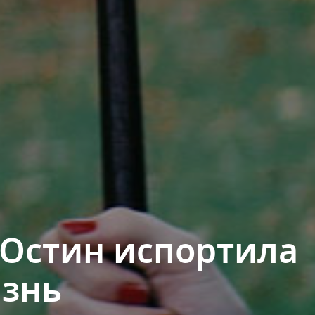
Остин испортила
знь