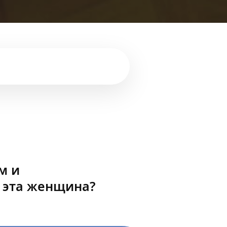
м и
 эта женщина?