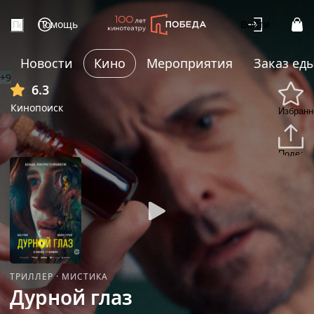
Помощь
Войти
Новости
Кино
Мероприятия
Заказ ед
+9
6.3
Кинопоиск
Избранн
Подели
ТРИЛЛЕР
·
МИСТИКА
Дурной глаз