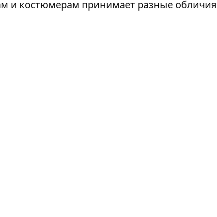
м и костюмерам принимает разные обличия:
старого отшельника. Подчеркнутая близость
льном названии, уравновешивается истинно
ных, живописных и кинематографических цит
 настоящий пир для эстетов и визуалов, к
и — за лучшие костюмы, лучший монтаж зву