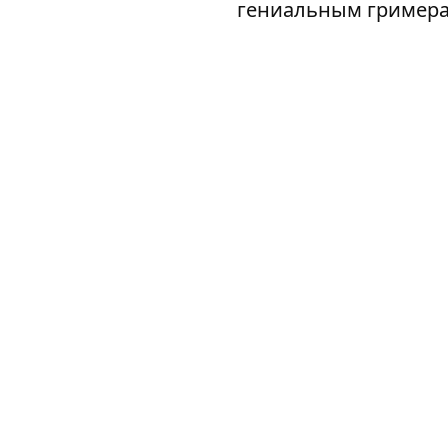
гениальным гримера
рыцаря до бледного 
читаемая в оригина
россыпью литератур
мелодрама Копполы —
сразу тремя Оскарам