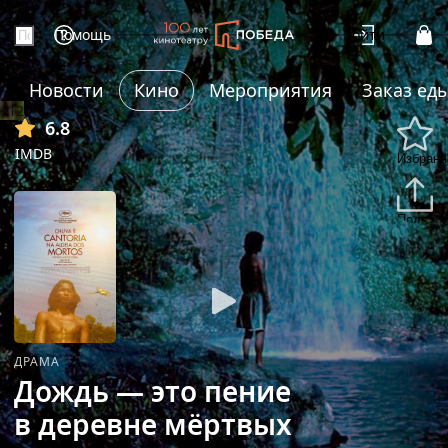
Помощь
Войти
Новости
Кино
Мероприятия
Заказ ед
+12
6.8
IMDB
Избранн
Подели
ДРАМА
Дождь — это пение
в деревне мёртвых