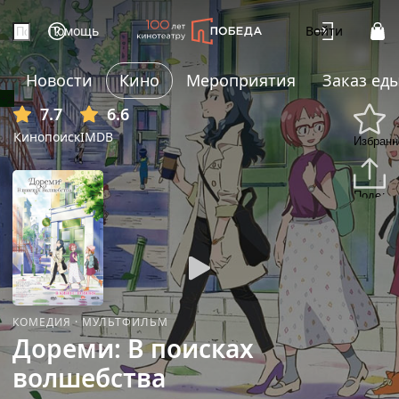
Помощь
Войти
Новости
Кино
Мероприятия
Заказ ед
+2
7.7
6.6
Кинопоиск
IMDB
Избранн
Подели
КОМЕДИЯ
·
МУЛЬТФИЛЬМ
Дореми: В поисках
волшебства