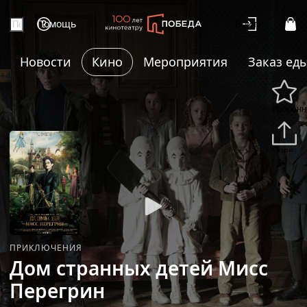
Помощь
Войти
Новости
Кино
Мероприятия
Заказ ед
+4
Избранн
Подели
ПРИКЛЮЧЕНИЯ
Дом странных детей Мисс
Перегрин