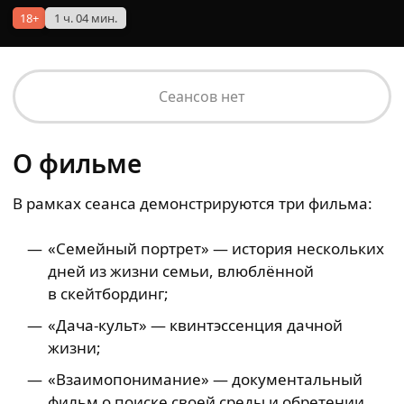
18+
1 ч. 04 мин.
Сеансов нет
О фильме
В рамках сеанса демонстрируются три фильма:
«Семейный портрет» — история нескольких
дней из жизни семьи, влюблённой
в скейтбординг;
«Дача-культ» — квинтэссенция дачной
жизни;
«Взаимопонимание» — документальный
фильм о поиске своей среды и обретении