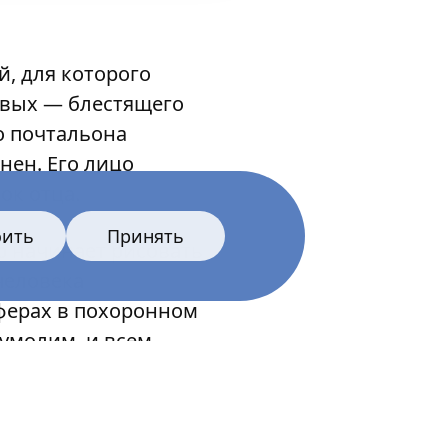
, для которого
овых — блестящего
о почтальона
нен. Его лицо
ок отца.
оить
Принять
р начинает рисовать
человека
аферах в похоронном
еумолим, и всем