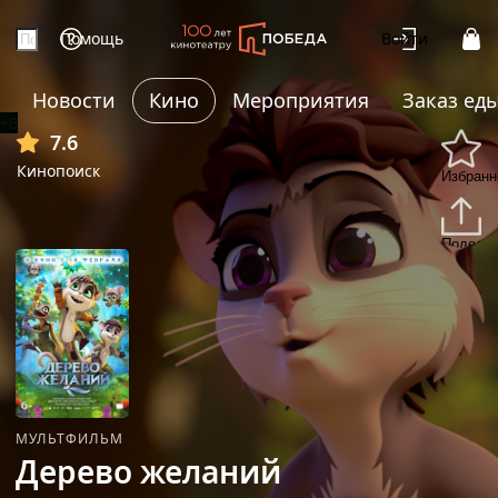
Помощь
Войти
Новости
Кино
Мероприятия
Заказ ед
+8
7.6
Кинопоиск
Избранн
Подели
МУЛЬТФИЛЬМ
Дерево желаний