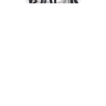
Все главные лица
Актёры и создатели
Победа в соц