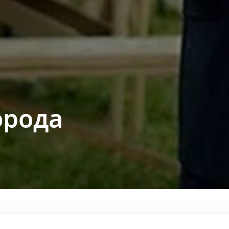
орода