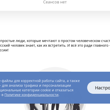
Сеансов нет
 простые люди, которые мечтают о простом человеческом счаст
сский человек знает, как их встретить. И всё это ради главного
ссии!
-файлы для корректной работы сайта, а также
 для анализа трафика и персонализации
Настр
циональные категории cookie и отказаться
— в
Политике конфиденциальности
.