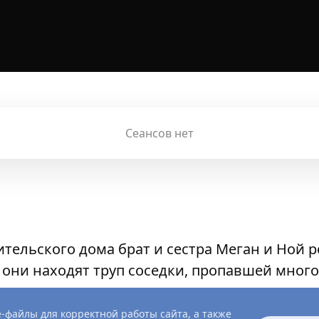
Сеансов нет
тельского дома брат и сестра Меган и Ной 
 они находят труп соседки, пропавшей много
-файлы для корректной работы сайта, а также