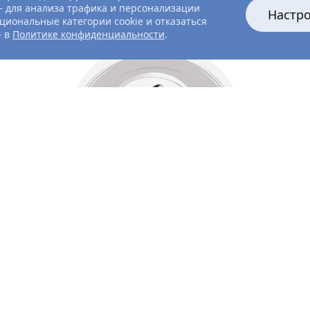
 для анализа трафика и персонализации
Настр
циональные категории cookie и отказаться
— в
Политике конфиденциальности
.
Все главные лица
Актёры и создатели