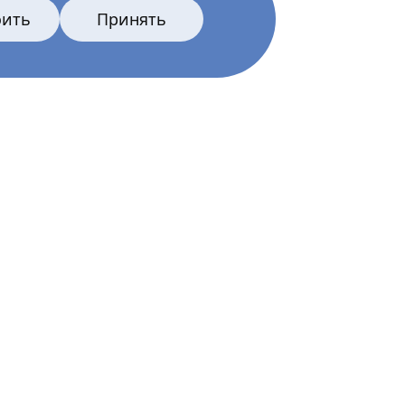
оить
Принять