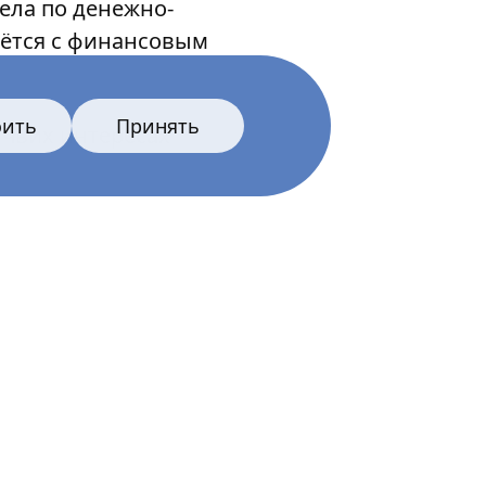
дела по денежно-
нётся с финансовым
оить
Принять
 чьих интересах