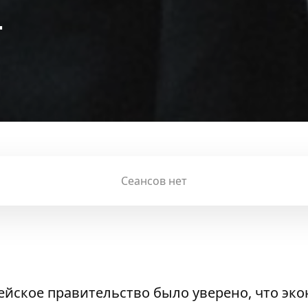
т
Сеансов нет
ейское правительство было уверено, что эк