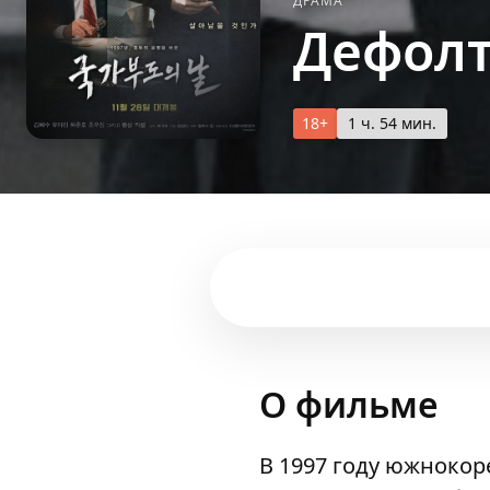
ДРАМА
Дефол
18+
1 ч. 54 мин.
О фильме
В 1997 году южнокор