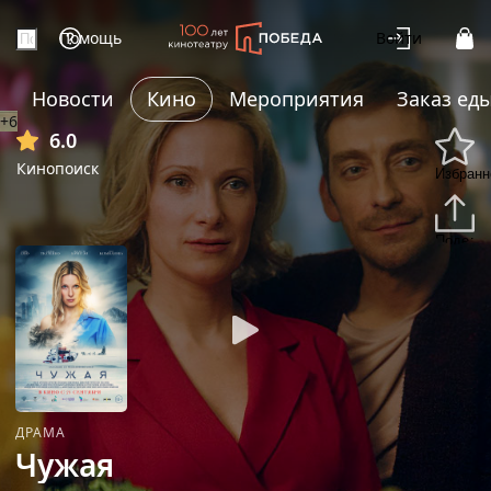
Помощь
Войти
Новости
Кино
Мероприятия
Заказ ед
+6
6.0
Кинопоиск
Избранн
Подели
ДРАМА
Чужая