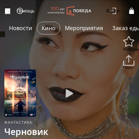
Помощь
Войти
Новости
Кино
Мероприятия
Заказ ед
+9
Избранн
Подели
ФАНТАСТИКА
Черновик