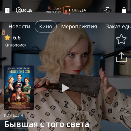
Помощь
Войти
Новости
Кино
Мероприятия
Заказ ед
+7
6.6
Кинопоиск
Избранн
Подели
КОМЕДИЯ
Бывшая с того света