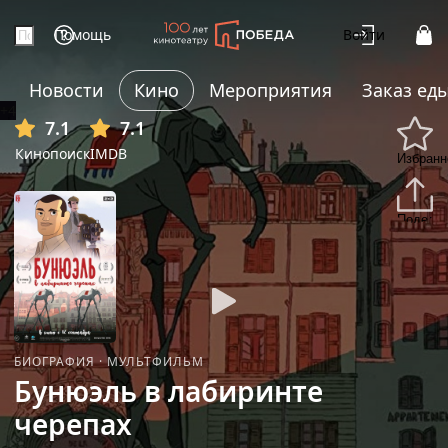
Помощь
Войти
Новости
Кино
Мероприятия
Заказ ед
+4
7.1
7.1
Кинопоиск
IMDB
Избранн
Подели
БИОГРАФИЯ
·
МУЛЬТФИЛЬМ
Бунюэль в лабиринте
черепах