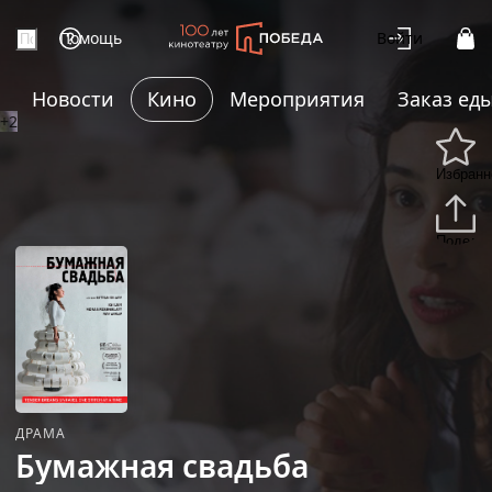
Помощь
Войти
Новости
Кино
Мероприятия
Заказ ед
+2
Избранн
Подели
ДРАМА
Бумажная свадьба